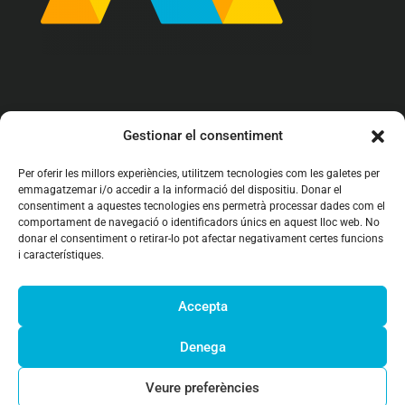
info@arrova.cat

Gestionar el consentiment
93 142 62 97

Per oferir les millors experiències, utilitzem tecnologies com les galetes per
emmagatzemar i/o accedir a la informació del dispositiu. Donar el
C/ Girona 161 bajos
consentiment a aquestes tecnologies ens permetrà processar dades com el

08402 Granollers (BCN)
comportament de navegació o identificadors únics en aquest lloc web. No
donar el consentiment o retirar-lo pot afectar negativament certes funcions
i característiques.
Accepta
Denega




Veure preferències
2026 Arrova Internet Agency, S.L. |
Política de