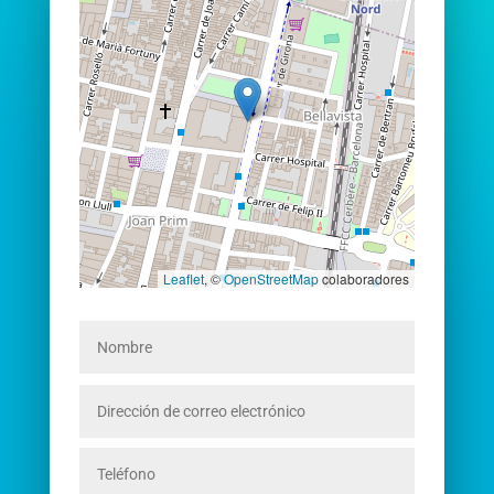
Leaflet
, ©
OpenStreetMap
colaboradores