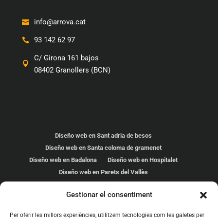
info@arrova.cat
93 142 62 97
C/ Girona 161 bajos
08402 Granollers (BCN)
Diseño web en Sant adria de besos
Diseño web en Santa coloma de gramenet
Diseño web en Badalona
Diseño web en Hospitalet
Diseño web en Parets del Vallès
Diseño web en Cardedeu
Gestionar el consentiment
Diseño web en Les Franqueses
Diseño web en Mollet del Vallés
Per oferir les millors experiències, utilitzem tecnologies com les galetes per