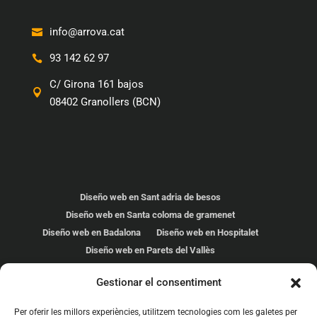
info@arrova.cat
93 142 62 97
C/ Girona 161 bajos
08402 Granollers (BCN)
Diseño web en Sant adria de besos
Diseño web en Santa coloma de gramenet
Diseño web en Badalona
Diseño web en Hospitalet
Diseño web en Parets del Vallès
Diseño web en Cardedeu
Gestionar el consentiment
Diseño web en Les Franqueses
Diseño web en Mollet del Vallés
Per oferir les millors experiències, utilitzem tecnologies com les galetes per