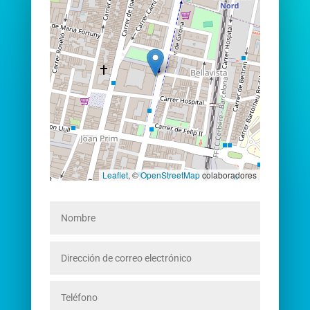
Leaflet
, ©
OpenStreetMap
colaboradores