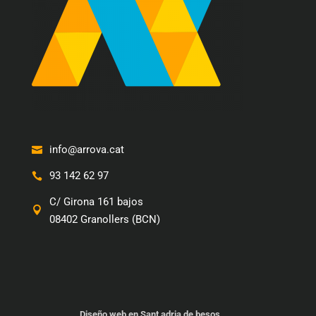
info@arrova.cat
93 142 62 97
C/ Girona 161 bajos
08402 Granollers (BCN)
Diseño web en Sant adria de besos