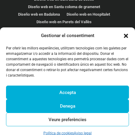
Diseño web en Santa coloma de gramenet
Diseño web en Badalona
Diseño web en Hospitalet
Diseño web en Parets del Vallès
Diseño web en Cardedeu
Gestionar el consentiment
Diseño web en Les Franqueses
Diseño web en Mollet del Vallés
Per oferir les millors experiències, utilitzem tecnologies com les galetes per
Diseño web en Malgrat de mar
Diseño web en Calella
emmagatzemar i/o accedir a la informació del dispositiu. Donar el
consentiment a aquestes tecnologies ens permetrà processar dades com el
Diseño web en Premià de mar
comportament de navegació o identificadors únics en aquest lloc web. No
Diseño web en Pineda de Mar
Diseño web en Barcelona
donar el consentiment o retirar-lo pot afectar negativament certes funcions
Diseño web en Mataró
Manlleu
i característiques.
Montornès del Vallès
Tona
Vic
Vilassar de Dalt
Vilassar de Mar
Accepta
Denega
2026 Arrova Internet Agency, S.L. |
Política de
Veure preferències
privacidad
|
Avíso legal
|
Política de cookies
|
Suport
Remot
Política de cookies
Aviso legal