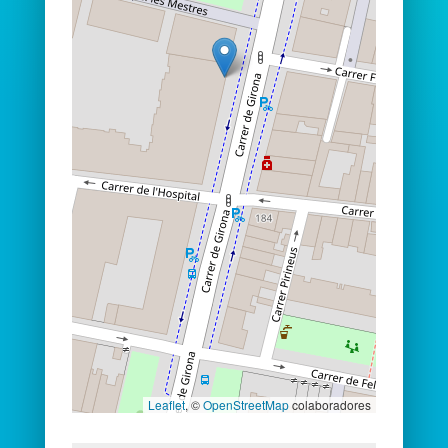
Leaflet
, ©
OpenStreetMap
colaboradores