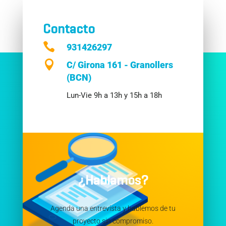
Contacto

931426297

C/ Girona 161 - Granollers
(BCN)
Lun-Vie 9h a 13h y 15h a 18h
¿Hablamos?
Agenda una entrevista y hablemos de tu
proyecto sin compromiso.