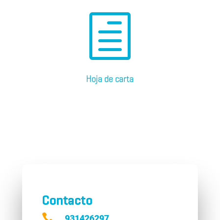
h
Hoja de carta
Contacto

931426297