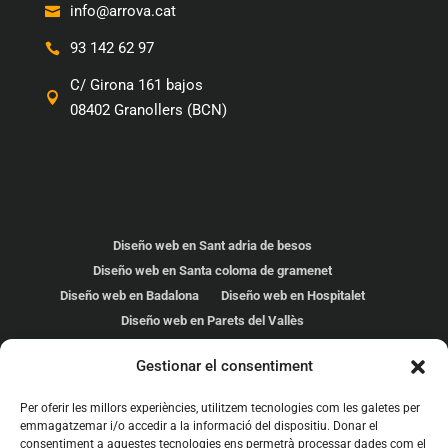
info@arrova.cat
93 142 62 97
C/ Girona 161 bajos
08402 Granollers (BCN)
Diseño web en Sant adria de besos
Diseño web en Santa coloma de gramenet
Diseño web en Badalona
Diseño web en Hospitalet
Diseño web en Parets del Vallès
Diseño web en Cardedeu
Gestionar el consentiment
Diseño web en Les Franqueses
Diseño web en Mollet del Vallés
Per oferir les millors experiències, utilitzem tecnologies com les galetes per
Diseño web en Malgrat de mar
Diseño web en Calella
emmagatzemar i/o accedir a la informació del dispositiu. Donar el
consentiment a aquestes tecnologies ens permetrà processar dades com el
Diseño web en Premià de mar