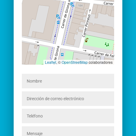
Leaflet
, ©
OpenStreetMap
colaboradores