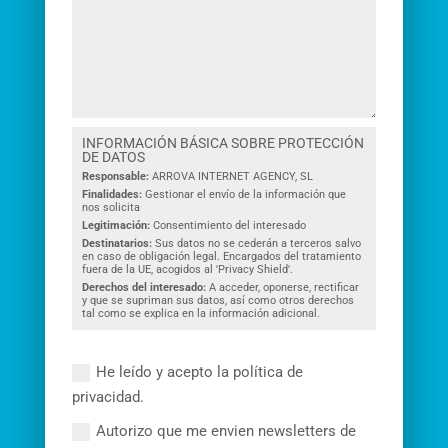
INFORMACIÓN BÁSICA SOBRE PROTECCIÓN
DE DATOS
Responsable:
ARROVA INTERNET AGENCY, SL
Finalidades:
Gestionar el envío de la información que
nos solicita
Legitimación:
Consentimiento del interesado
Destinatarios:
Sus datos no se cederán a terceros salvo
en caso de obligación legal. Encargados del tratamiento
fuera de la UE, acogidos al 'Privacy Shield'.
Derechos del interesado:
A acceder, oponerse, rectificar
y que se supriman sus datos, así como otros derechos
tal como se explica en la información adicional.
He leído y acepto la política de
privacidad.
Autorizo que me envien newsletters de