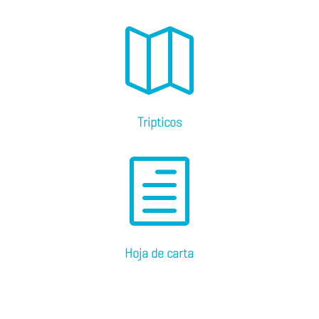

Tripticos
h
Hoja de carta