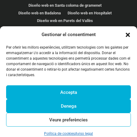
Diseño web en Santa coloma de gramenet
Diseño web en Badalona
Diseño web en Hospitalet
Diseño web en Parets del Vallès
Diseño web en Cardedeu
Gestionar el consentiment
Diseño web en Les Franqueses
Diseño web en Mollet del Vallés
Per oferir les millors experiències, utilitzem tecnologies com les galetes per
Diseño web en Malgrat de mar
Diseño web en Calella
emmagatzemar i/o accedir a la informació del dispositiu. Donar el
consentiment a aquestes tecnologies ens permetrà processar dades com el
Diseño web en Premià de mar
comportament de navegació o identificadors únics en aquest lloc web. No
Diseño web en Pineda de Mar
Diseño web en Barcelona
donar el consentiment o retirar-lo pot afectar negativament certes funcions
Diseño web en Mataró
Manlleu
i característiques.
Montornès del Vallès
Tona
Vic
Vilassar de Dalt
Vilassar de Mar
Accepta
Denega
2026 Arrova Internet Agency, S.L. |
Política de
Veure preferències
privacidad
|
Avíso legal
|
Política de cookies
|
Suport
Remot
Política de cookies
Aviso legal