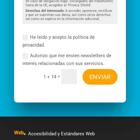
en caso de obligación legal. Encargados del tratamiento
fuera de la UE, acogidos al 'Privacy Shield'.
Derechos del interesado:
A acceder, oponerse, rectificar
y que se supriman sus datos, así como otros derechos
tal como se explica en la información adicional.
He leído y acepto la política de
privacidad.
Autorizo que me envien newsletters de
interés relacionadas con sus servicios.
ENVIAR
=
1 + 14
Web
Accesibilidad y Estándares Web