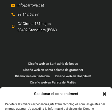
info@arrova.cat
93 142 62 97
C/ Girona 161 bajos
08402 Granollers (BCN)
Diseño web en Sant adria de besos
Diseño web en Santa coloma de gramenet
Diseño web en Badalona
Diseño web en Hospitalet
Diseño web en Parets del Vallès
Diseño web en Cardedeu
Gestionar el consentiment
Diseño web en Les Franqueses
Diseño web en Mollet del Vallés
Per oferir les millors experiències, utilitzem tecnologies com les galetes per
Diseño web en Malgrat de mar
Diseño web en Calella
emmagatzemar i/o accedir a la informació del dispositiu. Donar el