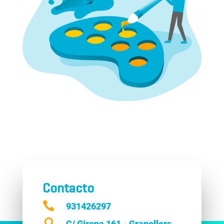
Contacto

931426297

C/ Girona 161 - Granollers