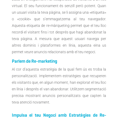
virtual. El seu funcionament és senzill però potent. Quan
un usuari visita la teva pàgina, se li assigna una «etiqueta»
o «cookie» que s’emmagatzema al teu navegador.
Aquesta etiqueta de re-màrqueting permet que el teu lloc
recordi el visitant fins i tot després que hagi abandonat la
teva pàgina. A mesura que aquest usuari navega per
altres dominis i plataformes en línia, aquesta eina us
permet veure anuncis relacionats amb el teu negoci.
Parlem de Re-marketing
Al cor d’aquesta estratègia de la qual fem ús
es troba la
personalització. Implementem estratègies que recuperen
els visitants que, en algun moment, han explorat el teu lloc
en línia i després el van abandonar. Utilitzem segmentació
precisa mostrant anuncis personalitzats que capten la
teva atenció novament.
Impulsa el teu Negoci amb Estratègies de Re-