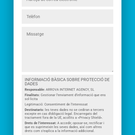
INFORMACIÓ BÀSICA SOBRE PROTECCIÓ DE
DADES
Responsable:
ARROVA INTERNET AGENCY, SL
Finalitats:
Gestionar l’enviament d’informació que ens
sol·licita
Legitimació: Consentiment de l’interessat
Destinataris:
les teves dades no se cediran a tercers
excepte en cas d’obligació legal. Encarregats del
tractament fora de la UE, acollits a «Privacy Shield».
Drets de l’interessat:
A accedir, oposar-se, rectificar i
que es suprimeixin les seves dades, així com altres
drets com s’explica a la informació addicional.