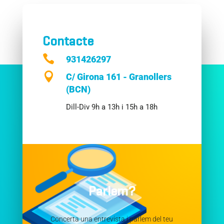
Contacte

931426297

C/ Girona 161 - Granollers
(BCN)
Dill-Div 9h a 13h i 15h a 18h
Parlem?
Concerta una entrevista i parlem del teu