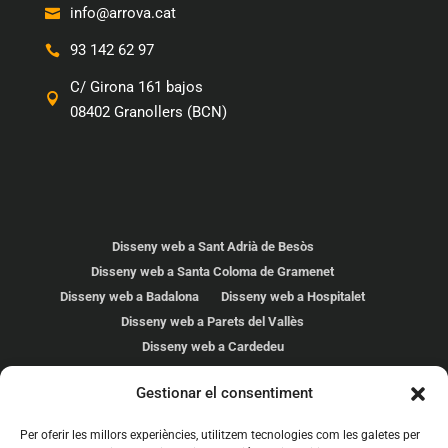
info@arrova.cat
93 142 62 97
C/ Girona 161 bajos
08402 Granollers (BCN)
Disseny web a Sant Adrià de Besòs
Disseny web a Santa Coloma de Gramenet
Disseny web a Badalona
Disseny web a Hospitalet
Disseny web a Parets del Vallès
Disseny web a Cardedeu
Disseny web a Les Franqueses
Gestionar el consentiment
Disseny web a Mollet del Vallés
Disseny web a Malgrat de Mar
Disseny web a Calella
Per oferir les millors experiències, utilitzem tecnologies com les galetes per
Disseny web a Premià de mar