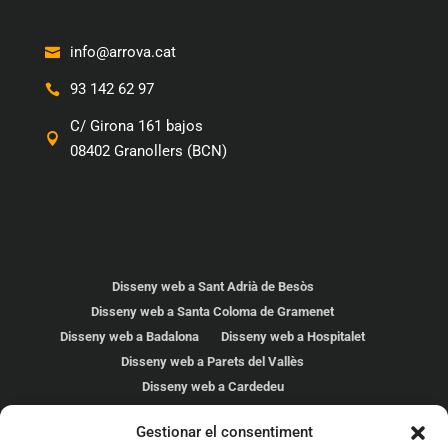
info@arrova.cat
93 142 62 97
C/ Girona 161 bajos
08402 Granollers (BCN)
Disseny web a Sant Adrià de Besòs
Disseny web a Santa Coloma de Gramenet
Disseny web a Badalona
Disseny web a Hospitalet
Disseny web a Parets del Vallès
Disseny web a Cardedeu
Disseny web a Les Franqueses
Gestionar el consentiment
Disseny web a Mollet del Vallés