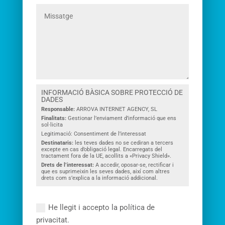
INFORMACIÓ BÀSICA SOBRE PROTECCIÓ DE
DADES
Responsable:
ARROVA INTERNET AGENCY, SL
Finalitats:
Gestionar l’enviament d’informació que ens
sol·licita
Legitimació: Consentiment de l’interessat
Destinataris:
les teves dades no se cediran a tercers
excepte en cas d’obligació legal. Encarregats del
tractament fora de la UE, acollits a «Privacy Shield».
Drets de l’interessat:
A accedir, oposar-se, rectificar i
que es suprimeixin les seves dades, així com altres
drets com s’explica a la informació addicional.
He llegit i accepto la política de
privacitat.