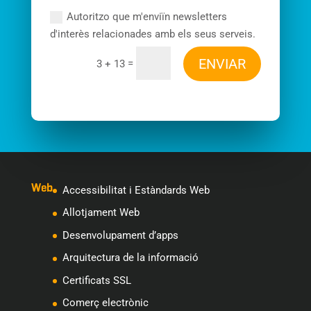
Autoritzo que m'enviïn newsletters
d'interès relacionades amb els seus serveis.
ENVIAR
=
3 + 13
Web
Accessibilitat i Estàndards Web
Allotjament Web
Desenvolupament d’apps
Arquitectura de la informació
Certificats SSL
Comerç electrònic