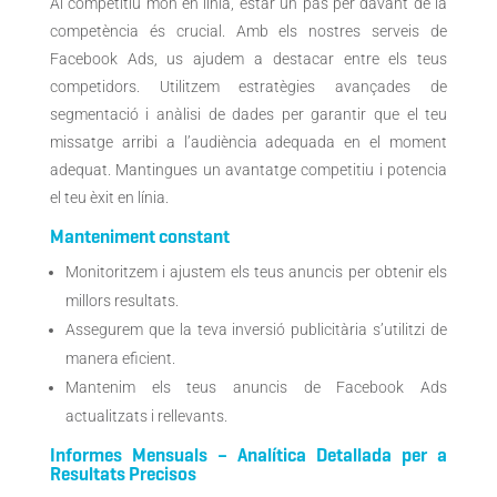
Al competitiu món en línia, estar un pas per davant de la
competència és crucial. Amb els nostres serveis de
Facebook Ads, us ajudem a destacar entre els teus
competidors. Utilitzem estratègies avançades de
segmentació i anàlisi de dades per garantir que el teu
missatge arribi a l’audiència adequada en el moment
adequat. Mantingues un avantatge competitiu i potencia
el teu èxit en línia.
Manteniment constant
Monitoritzem i ajustem els teus anuncis per obtenir els
millors resultats.
Assegurem que la teva inversió publicitària s’utilitzi de
manera eficient.
Mantenim els teus anuncis de Facebook Ads
actualitzats i rellevants.
Informes Mensuals
–
Analítica Detallada per a
Resultats Precisos