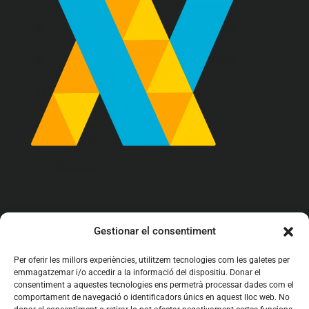
info@arrova.cat

Gestionar el consentiment
93 142 62 97

Per oferir les millors experiències, utilitzem tecnologies com les galetes per
emmagatzemar i/o accedir a la informació del dispositiu. Donar el
C/ Girona 161 bajos
consentiment a aquestes tecnologies ens permetrà processar dades com el

08402 Granollers (BCN)
comportament de navegació o identificadors únics en aquest lloc web. No