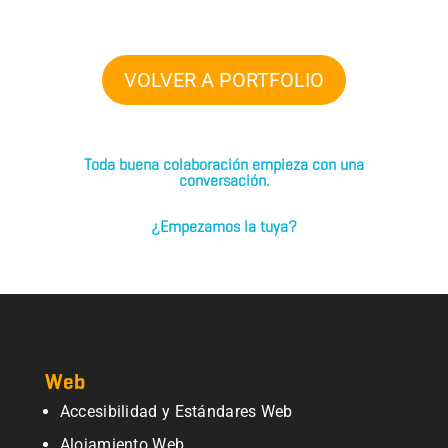
VOLVER A PORTFOLIO
Toda buena colaboración empieza con una
conversación.
¿Empezamos la tuya?
Web
Accesibilidad y Estándares Web
Alojamiento Web