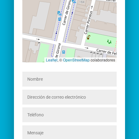
Leaflet
, ©
OpenStreetMap
colaboradores