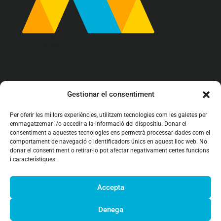
info@arrova.cat

Gestionar el consentiment
93 142 62 97

Per oferir les millors experiències, utilitzem tecnologies com les galetes per
emmagatzemar i/o accedir a la informació del dispositiu. Donar el
C/ Girona 161 bajos
consentiment a aquestes tecnologies ens permetrà processar dades com el

08402 Granollers (BCN)
comportament de navegació o identificadors únics en aquest lloc web. No
donar el consentiment o retirar-lo pot afectar negativament certes funcions
i característiques.
Accepta
Denega



