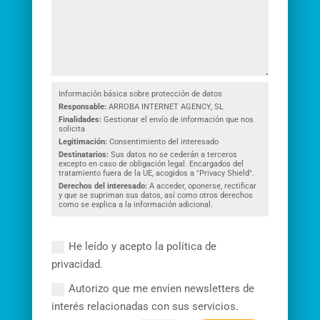
Información básica sobre protección de datos
Responsable:
ARROBA INTERNET AGENCY, SL
Finalidades:
Gestionar el envío de información que nos
solicita
Legitimación:
Consentimiento del interesado
Destinatarios:
Sus datos no se cederán a terceros
excepto en caso de obligación legal. Encargados del
tratamiento fuera de la UE, acogidos a "Privacy Shield".
Derechos del interesado:
A acceder, oponerse, rectificar
y que se supriman sus datos, así como otros derechos
como se explica a la información adicional.
He leído y acepto la política de
privacidad.
Autorizo que me envíen newsletters de
interés relacionadas con sus servicios.