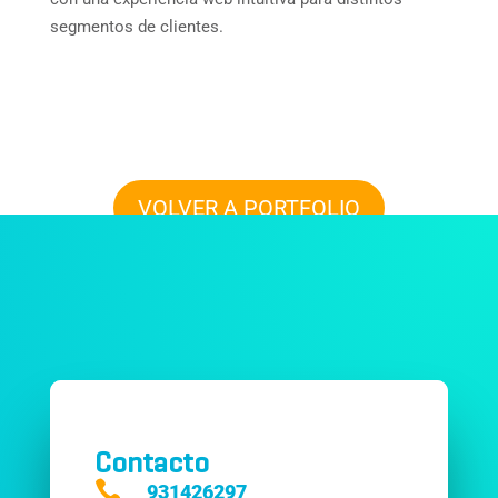
segmentos de clientes.
VOLVER A PORTFOLIO
Toda buena colaboración empieza con una
conversación.
¿Empezamos la tuya?
Contacto

931426297