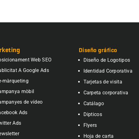
rketing
Diseño gráfico
osicionament Web SEO
Diseño de Logotipos
ublicitat A Google Ads
Identidad Corporativa
e-màrqueting
Tarjetas de visita
ampanya mòbil
Carpeta corporativa
ampanyes de vídeo
Catálago
acebook Ads
Dípticos
witter Ads
Flyers
ewsletter
Hoja de carta