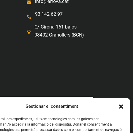
info@arrova.cat

93 142 62 97

C/ Girona 161 bajos

08402 Granollers (BCN)
a
Diseño web en Hospitalet
Gestionar el consentiment
en Mollet del Vallés
s millors experiències, utilitzem tecnologies com les galetes per
 i/o accedir a la informació del dispositiu. Donar el consentiment a
cnologies ens permetrà processar dades com el comportament de navegació