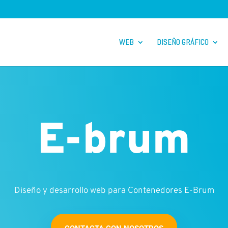
WEB
DISEÑO GRÁFICO
E-brum
Diseño y desarrollo web para Contenedores E-Brum