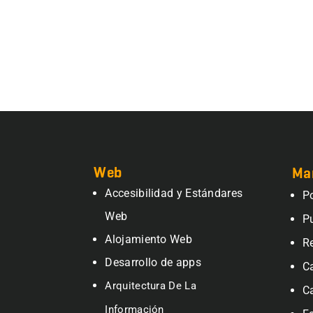
Web
Ma
Accesibilidad y Estándares
P
Web
P
Alojamiento Web
R
Desarrollo de apps
C
Arquitectura De La
C
Información