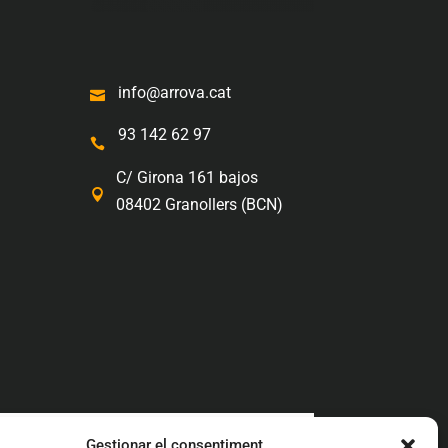
info@arrova.cat

93 142 62 97

C/ Girona 161 bajos

08402 Granollers (BCN)
a
Diseño web en Hospitalet
Gestionar el consentiment