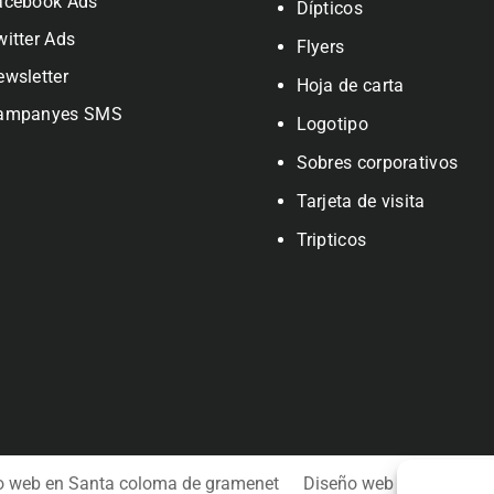
acebook Ads
Dípticos
witter Ads
Flyers
ewsletter
Hoja de carta
ampanyes SMS
Logotipo
Sobres corporativos
Tarjeta de visita
Tripticos
o web en Santa coloma de gramenet
Diseño web en Badalon