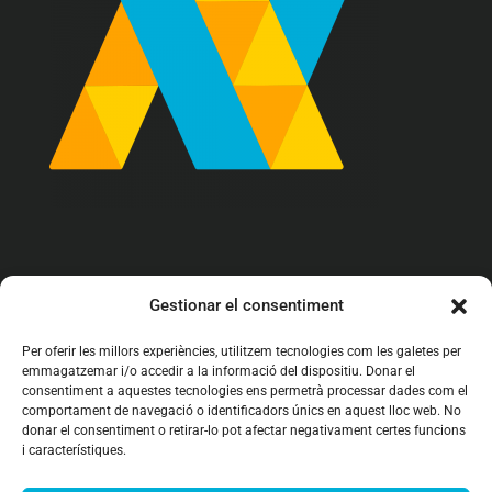
info@arrova.cat

Gestionar el consentiment
93 142 62 97

Per oferir les millors experiències, utilitzem tecnologies com les galetes per
emmagatzemar i/o accedir a la informació del dispositiu. Donar el
C/ Girona 161 bajos
consentiment a aquestes tecnologies ens permetrà processar dades com el

08402 Granollers (BCN)
comportament de navegació o identificadors únics en aquest lloc web. No
donar el consentiment o retirar-lo pot afectar negativament certes funcions
i característiques.