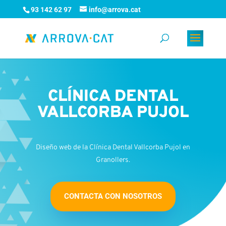
93 142 62 97
info@arrova.cat
CLÍNICA DENTAL
VALLCORBA PUJOL
Diseño web de la Clínica Dental Vallcorba Pujol en
Granollers.
CONTACTA CON NOSOTROS