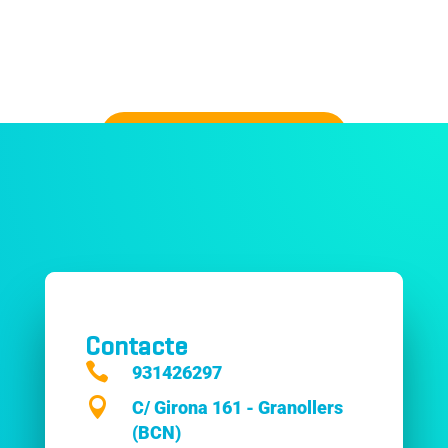
TORNAR AL PORTFOLI
Tota bona col·laboració comença amb una conversa.
Comencem la teva?
Contacte

931426297

C/ Girona 161 - Granollers
(BCN)