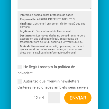
Informació bàsica sobre protecció de dades
Responsable:
ARROBA INTERNET AGENCY, SL
Finalitats:
Gestionar l’enviament d’informació que ens
demana
Legitimació:
Consentiment de l’interessat
Destinataris:
Les seves dades no se cediran a tercers
excepte en cas d’obligació legal. Encarregats del
tractament fora de la UE, acollits a «Privacy Shield».
Drets de l’interessat:
A accedir, oposar-se, rectificar i
que se suprimeixin les seves dades, així com altres
drets com s’explica a la informació addicional.
He llegit i accepto la política de
privacitat.
Autoritzo que m'enviïn newsletters
d'interès relacionades amb els seus serveis.
ENVIAR
=
12 + 4