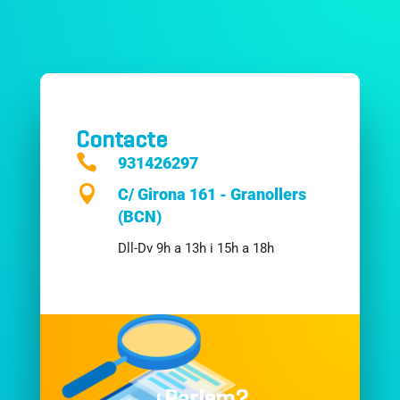
Tota bona col·laboració comença amb una conversa.
Comencem la teva?
Contacte

931426297

C/ Girona 161 - Granollers
(BCN)
Dll-Dv 9h a 13h i 15h a 18h
¿Parlem?