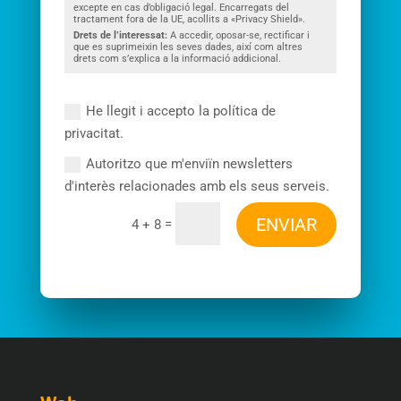
excepte en cas d’obligació legal. Encarregats del
tractament fora de la UE, acollits a «Privacy Shield».
Drets de l’interessat:
A accedir, oposar-se, rectificar i
que es suprimeixin les seves dades, així com altres
drets com s’explica a la informació addicional.
He llegit i accepto la política de
privacitat.
Autoritzo que m'enviïn newsletters
d'interès relacionades amb els seus serveis.
ENVIAR
=
4 + 8